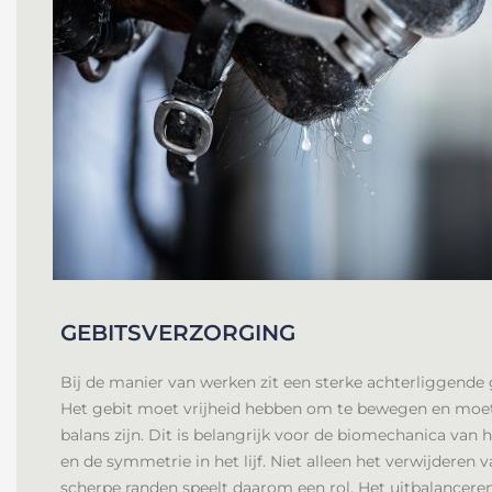
GEBITSVERZORGING​
Bij de manier van werken zit een sterke achterliggende
Het gebit moet vrijheid hebben om te bewegen en moet
balans zijn. Dit is belangrijk voor de biomechanica van 
en de symmetrie in het lijf. Niet alleen het verwijderen 
scherpe randen speelt daarom een rol. Het uitbalancere