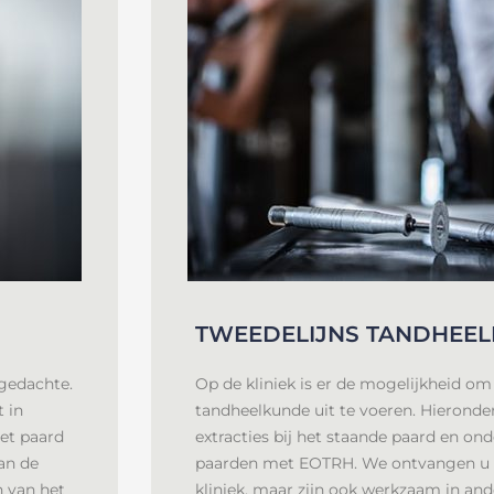
TWEEDELIJNS TANDHEE
 gedachte.
Op de kliniek is er de mogelijkheid om
 in
tandheelkunde uit te voeren. Hieronder
het paard
extracties bij het staande paard en o
van de
paarden met EOTRH. We ontvangen u 
n van het
kliniek, maar zijn ook werkzaam in and