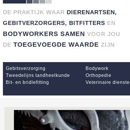
DE PRAKTIJK WAAR
DIERENARTSEN,
GEBITVERZORGERS, BITFITTERS
EN
BODYWORKERS SAMEN
VOOR JOU
TOEGEVOEGDE WAARDE
DE
ZIJN
Gebitsverzorging
Bodywork
Tweedelijns tandheelkunde
Orthopedie
Bit- en bridlefitting
Veterinaire dienst