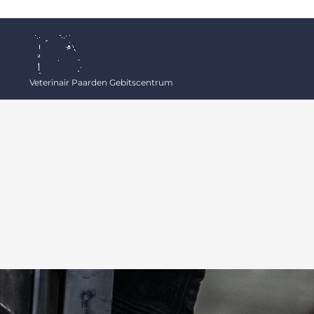
Ga
naar
de
inhoud
Veterinair Paarden Gebitscentrum