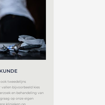
LKUNDE
 ook tweedelijns
 vallen bijvoorbeeld kies
nderzoek en behandeling van
graag op onze eigen
ere klinieken op