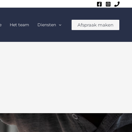
Afspraak maken
e
Het team
Diensten