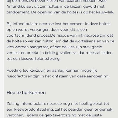
bij de mens.
De bovenkiezen van paarden hebben twee
“infundibulae”, dit zijn holtes in de kiezen, gevuld met
tandcement. De opening van de holtes is op het kauwvlak.
Bij Infundibulaire necrose lost het cement in deze holtes
op en wordt vervangen door voer, dit is een
voortschrijdend proces.
De risico’s van inf. necrose zijn dat
de holte zo ver kan “uithollen” dat de wortelkanalen van de
kies worden aangetast, of dat de kies zijn stevigheid
verliest en breekt. In beide gevallen zal dat meestal leiden
tot een kieswortelontsteking.
Voeding (suiker/zuur) en aanleg kunnen mogelijk
risicofactoren zijn in het ontstaan van deze aandoening.
Hoe te herkennen
Zolang infundibulaire necrose nog niet heeft geleidt tot
een kieswortelontsteking, zal het paarden geen ongemak
vertonen. Tijdens de gebitsverzorging met de juiste