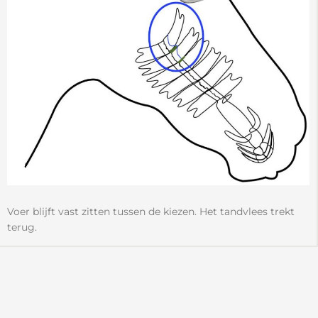
Voer blijft vast zitten tussen de kiezen. Het tandvlees trekt
terug.