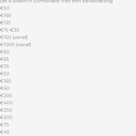
(dit is alleen in combinatie met een behandeling)
€50
€160
€135
€15-€30
€150 (vanaf)
€1000 (vanaf)
€60
€65
€75
€50
€160
€60
€200
€400
€250
€200
€75
€45