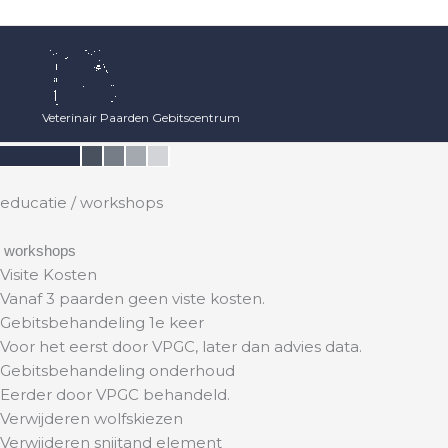
Ga
naar
de
inhoud
Veterinair Paarden Gebitscentrum
educatie / workshops
workshops
Visite Kosten
Vanaf 3 paarden geen viste kosten.
Gebitsbehandeling 1e keer
Voor het eerst door VPGC, later dan advies data.
Gebitsbehandeling onderhoud
Eerder door VPGC behandeld.
Verwijderen wolfskiezen
Verwijderen snijtand element